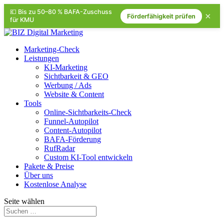
💶 Bis zu 50–80 % BAFA-Zuschuss
×
Förderfähigkeit prüfen
für KMU
Marketing-Check
Leistungen
KI-Marketing
Sichtbarkeit & GEO
Werbung / Ads
Website & Content
Tools
Online-Sichtbarkeits-Check
Funnel-Autopilot
Content-Autopilot
BAFA-Förderung
RufRadar
Custom KI-Tool entwickeln
Pakete & Preise
Über uns
Kostenlose Analyse
Seite wählen