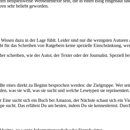
en beispielsweise Webseitentexte sein, die in einen Blog eingebaut si
hren sehr beliebt geworden.
n Wissen dazu in der Lage fühlt. Leider sind nur die wenigsten Autore
bt für das Schreiben von Ratgebern keine spezielle Einschränkung, wer
 schreiben, wie der Autor, der Texter oder der Journalist. Speziell be
lte eines direkt zu Beginn besprochen werden: die Zielgruppe. Wer sei
den, was sie will, was sie sucht und welche Lesetypen sie repräsentiert.
 Eine sucht sich ein Buch bei Amazon, der Nächste schaut sich ein Vi
e sucht. Das erfährst Du am besten, indem Du sie kennenlernst. Durch