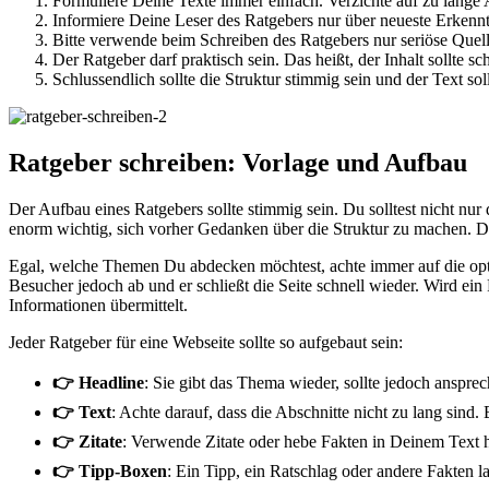
Formuliere Deine Texte immer einfach. Verzichte auf zu lange
Informiere Deine Leser des Ratgebers nur über neueste Erkenn
Bitte verwende beim Schreiben des Ratgebers nur seriöse Quell
Der Ratgeber darf praktisch sein. Das heißt, der Inhalt sollte
Schlussendlich sollte die Struktur stimmig sein und der Text so
Ratgeber schreiben: Vorlage und Aufbau
Der Aufbau eines Ratgebers sollte stimmig sein. Du solltest nicht n
enorm wichtig, sich vorher Gedanken über die Struktur zu machen. Das
Egal, welche Themen Du abdecken möchtest, achte immer auf die optis
Besucher jedoch ab und er schließt die Seite schnell wieder. Wird ein 
Informationen übermittelt.
Jeder Ratgeber für eine Webseite sollte so aufgebaut sein:
👉 Headline
: Sie gibt das Thema wieder, sollte jedoch ansprec
👉 Text
: Achte darauf, dass die Abschnitte nicht zu lang sind.
👉 Zitate
: Verwende Zitate oder hebe Fakten in Deinem Text h
👉 Tipp-Boxen
: Ein Tipp, ein Ratschlag oder andere Fakten la