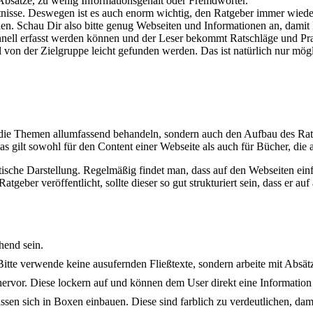
 Absätze, zu wenig Informationsgehalt oder Fremdwörter.
tnisse. Deswegen ist es auch enorm wichtig, den Ratgeber immer wieder
en. Schau Dir also bitte genug Webseiten und Informationen an, damit 
 schnell erfasst werden können und der Leser bekommt Ratschläge und Pra
ll von der Zielgruppe leicht gefunden werden. Das ist natürlich nur mög
ur die Themen allumfassend behandeln, sondern auch den Aufbau des Ra
 gilt sowohl für den Content einer Webseite als auch für Bücher, die a
che Darstellung. Regelmäßig findet man, dass auf den Webseiten einfa
Ratgeber veröffentlicht, sollte dieser so gut strukturiert sein, dass er
hend sein.
 Bitte verwende keine ausufernden Fließtexte, sondern arbeite mit Absät
ervor. Diese lockern auf und können dem User direkt eine Information 
ssen sich in Boxen einbauen. Diese sind farblich zu verdeutlichen, damit