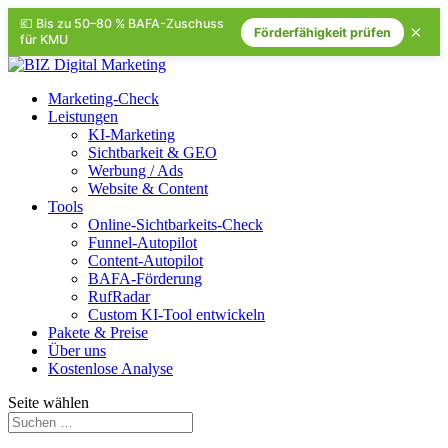
💶 Bis zu 50–80 % BAFA-Zuschuss
×
Förderfähigkeit prüfen
für KMU
Marketing-Check
Leistungen
KI-Marketing
Sichtbarkeit & GEO
Werbung / Ads
Website & Content
Tools
Online-Sichtbarkeits-Check
Funnel-Autopilot
Content-Autopilot
BAFA-Förderung
RufRadar
Custom KI-Tool entwickeln
Pakete & Preise
Über uns
Kostenlose Analyse
Seite wählen