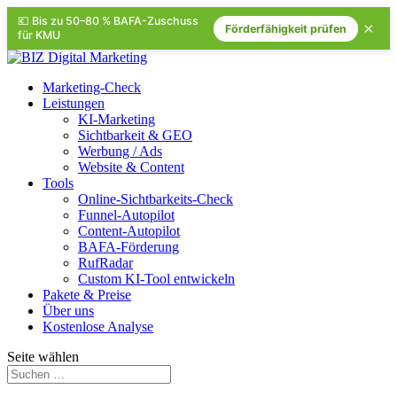
💶 Bis zu 50–80 % BAFA-Zuschuss
×
Förderfähigkeit prüfen
für KMU
Marketing-Check
Leistungen
KI-Marketing
Sichtbarkeit & GEO
Werbung / Ads
Website & Content
Tools
Online-Sichtbarkeits-Check
Funnel-Autopilot
Content-Autopilot
BAFA-Förderung
RufRadar
Custom KI-Tool entwickeln
Pakete & Preise
Über uns
Kostenlose Analyse
Seite wählen