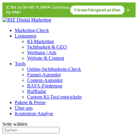
💶 Bis zu 50–80 % BAFA-Zuschuss
×
Förderfähigkeit prüfen
für KMU
Marketing-Check
Leistungen
KI-Marketing
Sichtbarkeit & GEO
Werbung / Ads
Website & Content
Tools
Online-Sichtbarkeits-Check
Funnel-Autopilot
Content-Autopilot
BAFA-Förderung
RufRadar
Custom KI-Tool entwickeln
Pakete & Preise
Über uns
Kostenlose Analyse
Seite wählen