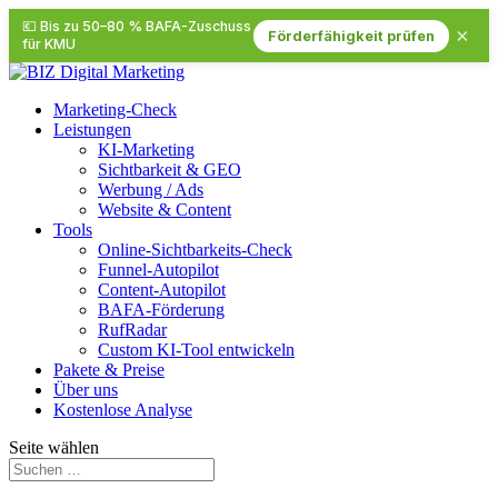
💶 Bis zu 50–80 % BAFA-Zuschuss
×
Förderfähigkeit prüfen
für KMU
Marketing-Check
Leistungen
KI-Marketing
Sichtbarkeit & GEO
Werbung / Ads
Website & Content
Tools
Online-Sichtbarkeits-Check
Funnel-Autopilot
Content-Autopilot
BAFA-Förderung
RufRadar
Custom KI-Tool entwickeln
Pakete & Preise
Über uns
Kostenlose Analyse
Seite wählen