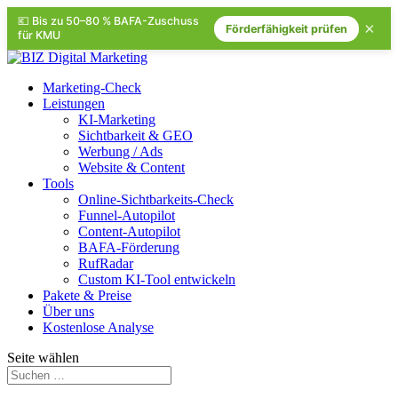
💶 Bis zu 50–80 % BAFA-Zuschuss
×
Förderfähigkeit prüfen
für KMU
Marketing-Check
Leistungen
KI-Marketing
Sichtbarkeit & GEO
Werbung / Ads
Website & Content
Tools
Online-Sichtbarkeits-Check
Funnel-Autopilot
Content-Autopilot
BAFA-Förderung
RufRadar
Custom KI-Tool entwickeln
Pakete & Preise
Über uns
Kostenlose Analyse
Seite wählen