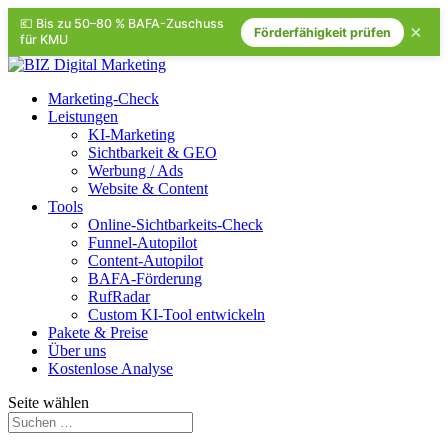
💶 Bis zu 50–80 % BAFA-Zuschuss
×
Förderfähigkeit prüfen
für KMU
Marketing-Check
Leistungen
KI-Marketing
Sichtbarkeit & GEO
Werbung / Ads
Website & Content
Tools
Online-Sichtbarkeits-Check
Funnel-Autopilot
Content-Autopilot
BAFA-Förderung
RufRadar
Custom KI-Tool entwickeln
Pakete & Preise
Über uns
Kostenlose Analyse
Seite wählen