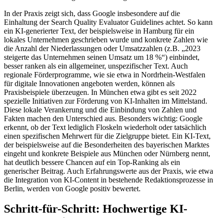
In der Praxis zeigt sich, dass Google insbesondere auf die
Einhaltung der Search Quality Evaluator Guidelines achtet. So kann
ein KI-generierter Text, der beispielsweise in Hamburg für ein
lokales Unternehmen geschrieben wurde und konkrete Zahlen wie
die Anzahl der Niederlassungen oder Umsatzzahlen (z.B. „2023
steigerte das Unternehmen seinen Umsatz um 18 %“) einbindet,
besser ranken als ein allgemeiner, unspezifischer Text. Auch
regionale Förderprogramme, wie sie etwa in Nordrhein-Westfalen
für digitale Innovationen angeboten werden, können als
Praxisbeispiele überzeugen. In München etwa gibt es seit 2022
spezielle Initiativen zur Förderung von KI-Inhalten im Mittelstand.
Diese lokale Verankerung und die Einbindung von Zahlen und
Fakten machen den Unterschied aus. Besonders wichtig: Google
erkennt, ob der Text lediglich Floskeln wiederholt oder tatsächlich
einen spezifischen Mehrwert für die Zielgruppe bietet. Ein KI-Text,
der beispielsweise auf die Besonderheiten des bayerischen Marktes
eingeht und konkrete Beispiele aus München oder Nürnberg nennt,
hat deutlich bessere Chancen auf ein Top-Ranking als ein
generischer Beitrag. Auch Erfahrungswerte aus der Praxis, wie etwa
die Integration von KI-Content in bestehende Redaktionsprozesse in
Berlin, werden von Google positiv bewertet.
Schritt-für-Schritt: Hochwertige KI-