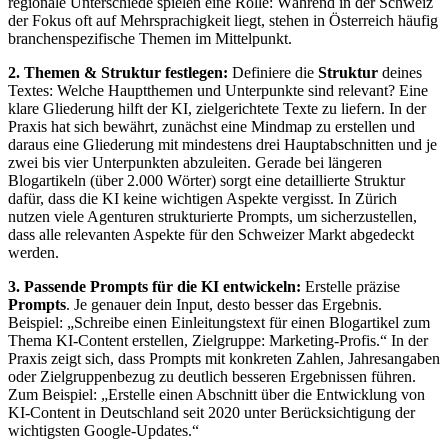
regionale Unterschiede spielen eine Rolle: Während in der Schweiz
der Fokus oft auf Mehrsprachigkeit liegt, stehen in Österreich häufig
branchenspezifische Themen im Mittelpunkt.
2. Themen & Struktur festlegen:
Definiere die
Struktur
deines
Textes: Welche Hauptthemen und Unterpunkte sind relevant? Eine
klare Gliederung hilft der KI, zielgerichtete Texte zu liefern. In der
Praxis hat sich bewährt, zunächst eine Mindmap zu erstellen und
daraus eine Gliederung mit mindestens drei Hauptabschnitten und je
zwei bis vier Unterpunkten abzuleiten. Gerade bei längeren
Blogartikeln (über 2.000 Wörter) sorgt eine detaillierte Struktur
dafür, dass die KI keine wichtigen Aspekte vergisst. In Zürich
nutzen viele Agenturen strukturierte Prompts, um sicherzustellen,
dass alle relevanten Aspekte für den Schweizer Markt abgedeckt
werden.
3. Passende Prompts für die KI entwickeln:
Erstelle präzise
Prompts
. Je genauer dein Input, desto besser das Ergebnis.
Beispiel: „Schreibe einen Einleitungstext für einen Blogartikel zum
Thema KI-Content erstellen, Zielgruppe: Marketing-Profis.“ In der
Praxis zeigt sich, dass Prompts mit konkreten Zahlen, Jahresangaben
oder Zielgruppenbezug zu deutlich besseren Ergebnissen führen.
Zum Beispiel: „Erstelle einen Abschnitt über die Entwicklung von
KI-Content in Deutschland seit 2020 unter Berücksichtigung der
wichtigsten Google-Updates.“