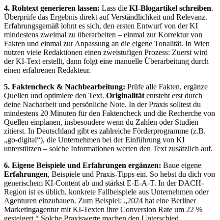
4. Rohtext generieren lassen:
Lass die
KI-Blogartikel schreiben
.
Überprüfe das Ergebnis direkt auf Verständlichkeit und Relevanz.
Erfahrungsgemäß lohnt es sich, den ersten Entwurf von der KI
mindestens zweimal zu überarbeiten – einmal zur Korrektur von
Fakten und einmal zur Anpassung an die eigene Tonalität. In Wien
nutzen viele Redaktionen einen zweistufigen Prozess: Zuerst wird
der KI-Text erstellt, dann folgt eine manuelle Überarbeitung durch
einen erfahrenen Redakteur.
5. Faktencheck & Nachbearbeitung:
Prüfe alle Fakten, ergänze
Quellen und optimiere den Text.
Originalität
entsteht erst durch
deine Nacharbeit und persönliche Note. In der Praxis solltest du
mindestens 20 Minuten für den Faktencheck und die Recherche von
Quellen einplanen, insbesondere wenn du Zahlen oder Studien
zitierst. In Deutschland gibt es zahlreiche Förderprogramme (z.B.
„go-digital“), die Unternehmen bei der Einführung von KI
unterstützen – solche Informationen werten den Text zusätzlich auf.
6. Eigene Beispiele und Erfahrungen ergänzen:
Baue eigene
Erfahrungen
, Beispiele und Praxis-Tipps ein. So hebst du dich von
generischem KI-Content ab und stärkst E-E-A-T. In der DACH-
Region ist es üblich, konkrete Fallbeispiele aus Unternehmen oder
Agenturen einzubauen. Zum Beispiel: „2024 hat eine Berliner
Marketingagentur mit KI-Texten ihre Conversion Rate um 22 %
gesteigert.“ Solche Praxiswerte machen den Unterschied.