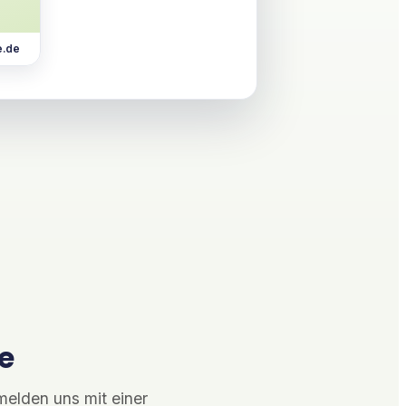
e.de
e
 melden uns mit einer