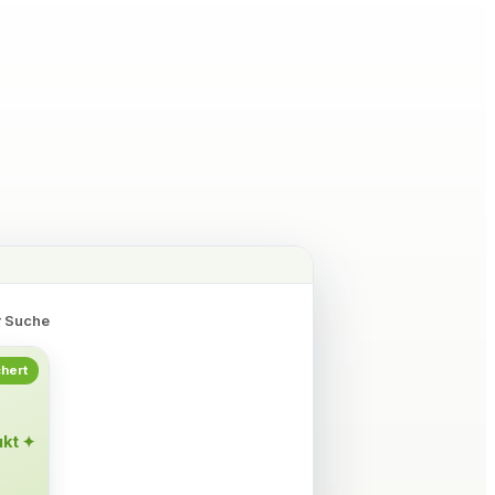
r Suche
hert
Verkäufe
ukt ✦