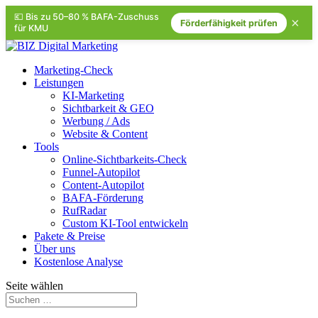
💶 Bis zu 50–80 % BAFA-Zuschuss
×
Förderfähigkeit prüfen
für KMU
Marketing-Check
Leistungen
KI-Marketing
Sichtbarkeit & GEO
Werbung / Ads
Website & Content
Tools
Online-Sichtbarkeits-Check
Funnel-Autopilot
Content-Autopilot
BAFA-Förderung
RufRadar
Custom KI-Tool entwickeln
Pakete & Preise
Über uns
Kostenlose Analyse
Seite wählen