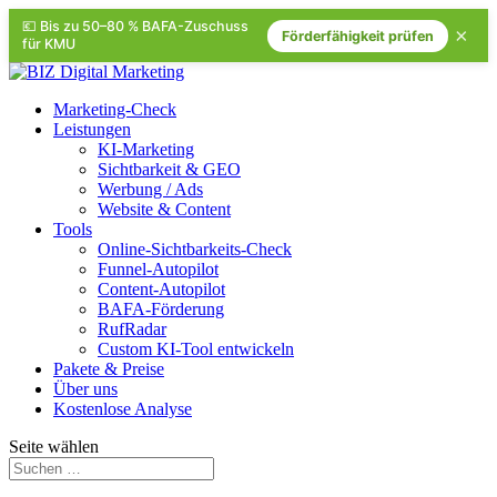
💶 Bis zu 50–80 % BAFA-Zuschuss
×
Förderfähigkeit prüfen
für KMU
Marketing-Check
Leistungen
KI-Marketing
Sichtbarkeit & GEO
Werbung / Ads
Website & Content
Tools
Online-Sichtbarkeits-Check
Funnel-Autopilot
Content-Autopilot
BAFA-Förderung
RufRadar
Custom KI-Tool entwickeln
Pakete & Preise
Über uns
Kostenlose Analyse
Seite wählen