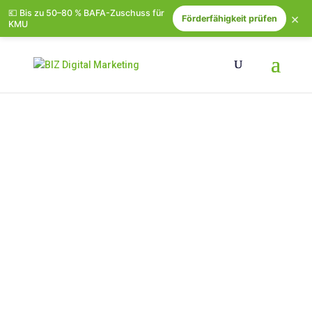
💶 Bis zu 50–80 % BAFA-Zuschuss für
×
Förderfähigkeit prüfen
KMU
Top 10 Strategien für
effektive
Suchmaschinenoptimieru
ng (SEO)