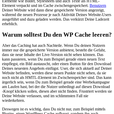
Elemente wie Bilder, Stylesheets und auch Texte als HTML-
Element verpackt und im Cache zwischengespeichert.
Benutzern
Deiner Website wird dann diese gespeicherte Version angezeigt,
während die neuen Prozesse je nach Aktivität Deines Website-Users
ausgeführt und dazu geladen werden. Das verkürzt Deine Ladezeit
erheblich.
Warum solltest Du den WP Cache leeren?
Aber das Caching hat auch Nachteile. Wenn Du deinen Nutzern
immer nur die gespeicherte Version anbietest, besteht die Gefahr,
dass sie neue Inhalte der Live-Version nicht sehen können. Das
kann passieren, wenn Du zum Beispiel gerade einen neuen Text
einpflegst, ein Bild austauscht, oder einen Button für den Download
Deines neuesten Angebots einfügst. User, die sich aktuell auf Deiner
Website befinden, werden diese neuen Punkte nicht sehen, da sie
noch nicht als HMTL-Element im Zwischenspeicher sind. Das kann
ärgerlich sein, wenn Du zum Beispiel gerade eine Werbekampagne
am Laufen hast, bei der die Nutzer unbedingt auf diesen Download
-Knopf klicken sollen, diesen aber nicht finden. Frustriert werden sie
Deine Website verlassen, und im schlimmsten Fall nie
wiederkehren.
Deswegen ist es wichtig, dass Du nicht nur, zum Beispiel mittels
Plugins, einen WordPress Cache aufbaust, sondern ihn auch