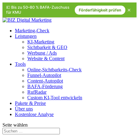
💶 Bis zu 50–80 % BAFA-Zuschuss
×
Förderfähigkeit prüfen
für KMU
Marketing-Check
Leistungen
KI-Marketing
Sichtbarkeit & GEO
Werbung / Ads
Website & Content
Tools
Online-Sichtbarkeits-Check
Funnel-Autopilot
Content-Autopilot
BAFA-Förderung
RufRadar
Custom KI-Tool entwickeln
Pakete & Preise
Über uns
Kostenlose Analyse
Seite wählen